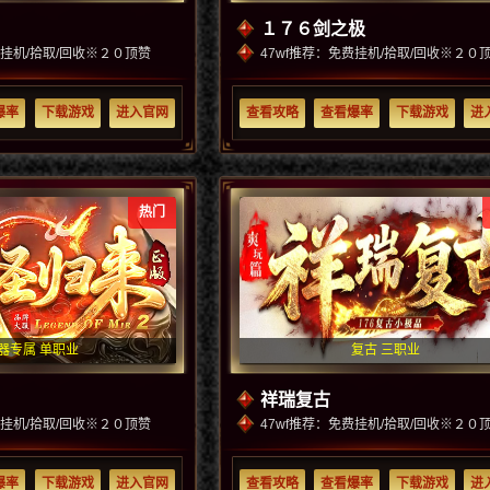
１７６剑之极
费挂机/拾取/回收※２０顶赞
47wf推荐：免费挂机/拾取/回收※２０
爆率
下载游戏
进入官网
查看攻略
查看爆率
下载游戏
进
热门
器专属 单职业
复古 三职业
祥瑞复古
费挂机/拾取/回收※２０顶赞
47wf推荐：免费挂机/拾取/回收※２０
爆率
下载游戏
进入官网
查看攻略
查看爆率
下载游戏
进