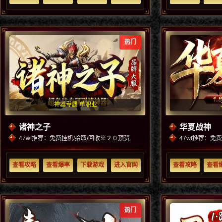
热门
神器专属 单职业
诸神之子
华夏战神
47wf推荐：免费挂机/拾取/回收※２０顶赞
47wf推荐：免
查看攻略
查看爆率
下载游戏
进入官网
查看攻略
查看
热门