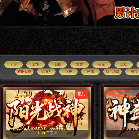
全部
1.76
1.80
复古
火龙
沉默
神器专属
无限刀
迷失
剧情
特色版本
微变
热门
1.80 三职业