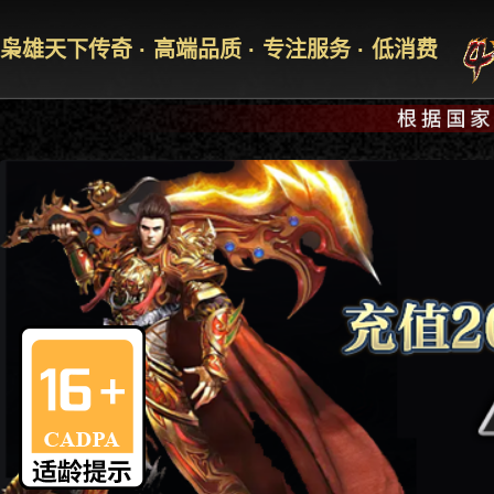
枭雄天下传奇 · 高端品质 · 专注服务 · 低消费