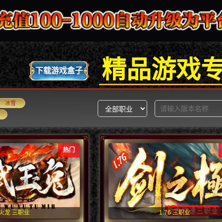
精品游戏
下载游戏盒子
冰雪
热门
火龙 三职业
1.76 三职业