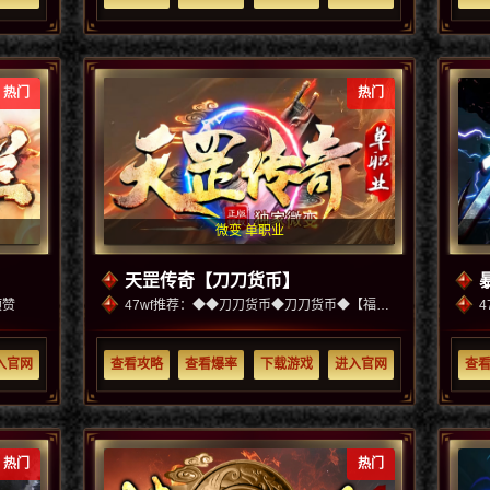
热门
热门
微变 单职业
天罡传奇【刀刀货币】
顶赞
47wf推荐：◆◆刀刀货币◆刀刀货币◆【福利版本】
入官网
查看攻略
查看爆率
下载游戏
进入官网
查
热门
热门