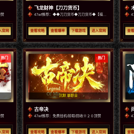
飞龙财神【刀刀货币】
顶赞
47wf推荐：◆◆刀刀货币◆刀刀货币◆【福利版本】
入官网
查看攻略
查看爆率
下载游戏
进入官网
查
热门
热门
沉默 单职业
古帝决
顶赞
47wf推荐：免费挂机/拾取/回收※２０顶赞
入官网
查看攻略
查看爆率
下载游戏
进入官网
查