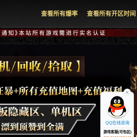
查看所有爆率
查看所有开区时间
QQ在线咨询
游戏客服(可包区)