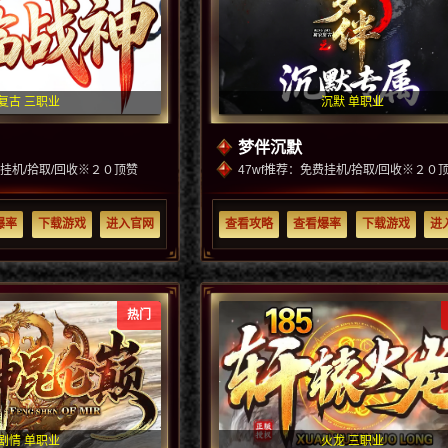
复古 三职业
沉默 单职业
梦伴沉默
费挂机/拾取/回收※２０顶赞
47wf推荐：免费挂机/拾取/回收※２０
爆率
下载游戏
进入官网
查看攻略
查看爆率
下载游戏
进
热门
剧情 单职业
火龙 三职业